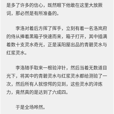
是多了许多的信心，既然眼下他敢在这里大放厥
词，那必然是有所准备的。
李洛对着后方挥了挥手，立刻有着一名洛岚府
的侍从捧着黑箱子快速而来，箱子打开，其中插满
着数十支灵水奇光，正是溪阳屋出品的青碧灵水与
红浆灵水。
李洛随手取来一根验淬针，然后当着无数道目
光下，将其中的青碧灵水与红浆灵水都给测验了一
次，然后所有人就惊愕的见到，这些灵水的淬炼
力，竟然真的是达到了六成四。
于是全场哗然。