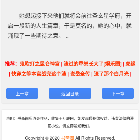
她想起接下来他们就将会前往圣玄星学府，开
启一段新的人生篇章，于是莫名的，她的心中，就
涌现了一些期待之意。 ..
推荐：
鬼吹灯之昆仑神宫
|
渣过的乖崽长大了[娱乐圈]
|
虎缘
|
快穿之等本宫战完这个渣
|
说岳全传
|
渣了那个白月光
|
上一章
返回目录
下一章
声明：书斋阁所收录作品，收集于互联网，如发现侵犯你权益、违背法律的漫
画小说，请立即通知我们。
Copyright © 2020
书斋阁
All Rights Reserved.