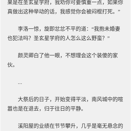
果是在圣玄星学府，我劝你可要慎重一点，如果你
真做出这种举动的话，我感觉你会被闷棍打死。”
李洛一惊，旋即忿忿不平的道：“我抱未婚妻
也犯法吗？圣玄星学府的人怎么这么野蛮？”
颜灵卿白了他一眼，不想理会这个装傻的家
伙。
...
大祭后的日子，开始变得平淡，南风城中的喧
嚣也是在退去，归于往日的平静。
溪阳屋的业绩在节节攀升，几乎是毫无悬念的