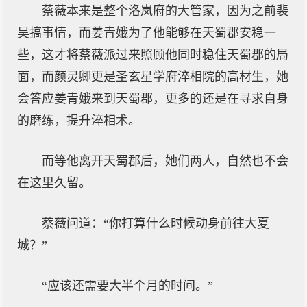
蔡薇本来是整个洛岚府的大管家，因为之前裴
昊搞事情，而姜青娥为了他能够在天蜀郡安稳一
些，这才将蔡薇派过来照顾他同时稳住天蜀郡的局
面，而颜灵卿更是圣玄星学府淬相院的高材生，她
会答应姜青娥来到天蜀郡，更多的还是在寻求自身
的磨练，提升淬相术。
而等他离开天蜀郡后，她们两人，自然也不会
在这里久留。
蔡薇问道：“你打算什么时候动身前往大夏
城？”
“应该还需要大半个月的时间。”