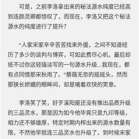
可是，之前李洛拿出来的秘法源水纯度已经高
到连颜灵卿都惊叹了，而现在，李洛又把这个秘法
源水的纯度进行了提升？
“人家宋家辛辛苦苦找来外援，之间不知道经
历了多少的谈判与博弈，可如此费尽心机，最后却
抵不过你这轻描淡写的一句源水升级...我现在，都
有点同情那宋秋雨了。”蔡薇无奈的摇摇头，然而
那狭长娇媚的眼眸间，却是噙着欢快的笑意。
李洛笑了笑，好歹溪阳屋还没有推出品质升级
的三品灵水，那是因为如今他毕竟只是九印等级，
相力还不够雄厚，特定时期内榨出来的源水数量有
限，不然他早就连三品灵水也升级了，到时候宋家