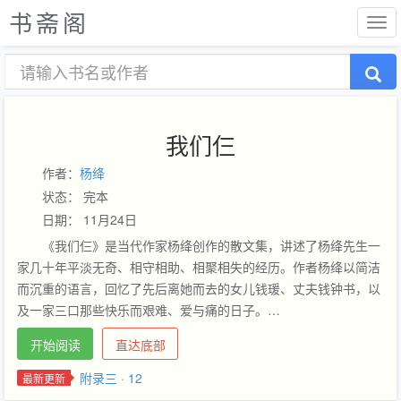
书斋阁
我们仨
作者：
杨绛
状态： 完本
日期： 11月24日
《我们仨》是当代作家杨绛创作的散文集，讲述了杨绛先生一
家几十年平淡无奇、相守相助、相聚相失的经历。作者杨绛以简洁
而沉重的语言，回忆了先后离她而去的女儿钱瑗、丈夫钱钟书，以
及一家三口那些快乐而艰难、爱与痛的日子。…
开始阅读
直达底部
附录三 · 12
最新更新