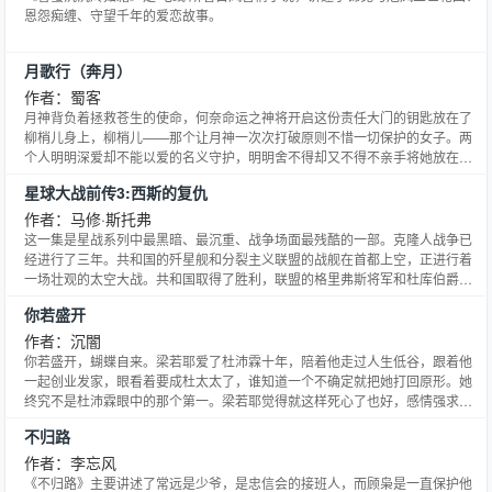
案： 一只直男来到了人间，遇到了一只毛绒绒的小狐狸。 雪夜下，被牵起爪子
好时节，天使们出行记得常备伞 жжжжжжжжжжжжжжжжжжжж 书荒？嘿嘿！
恩怨痴缠、守望千年的爱恋故事。
的小狐狸抬起头问： “我们这个世界是什么样子的？” “我也不很清楚。” “但我知
全抱走(ˇ) 末日来了吃什么穿越之佳期尚好影帝让我画漫画莫倾绝西幻_yo将军
道，”直男接住落下的雪花，侧头：“它一定很温柔。” ——才会出现你这样的生
太腹黑 娱乐圈甜文修真女配 喜欢的话请戳下面[收藏此文章]，感谢支持。本小
灵。 食用指南： 1.一只直男和毛绒绒小狐狸闯荡奇幻世界的故事。 2.盒中世界
月歌行（奔月）
说网提供十月的木木火著作的谁主沉浮命浮萍[快穿]最新章节，谁主沉浮命浮萍
背景，轻松慢热冒险奇幻文，带点解谜但不很复杂，大后期会热血。 3.每天固
[快穿]全文免费阅读，谁主沉浮命浮萍[快穿]无弹窗清爽阅读体验！
作者：蜀客
定更新时间18：00，其余为不定时加更。 4.本文别名《垃圾直男养崽日常》、
月神背负着拯救苍生的使命，何奈命运之神将开启这份责任大门的钥匙放在了
《直男和他的毛绒绒环游记》，等。 5.收藏我，收获沙雕与快乐。 6.献给所有
柳梢儿身上，柳梢儿——那个让月神一次次打破原则不惜一切保护的女子。两
可可爱爱的小朋友和大朋友的故事。 7.cxrgsyhkb.本小说网提供贫僧信道著作
个人明明深爱却不能以爱的名义守护，明明舍不得却又不得不亲手将她放在危
的我的主角属性被发现了最新章节，我的主角属性被发现了全文免费阅读，我
险的境地。原本过着富家千金衣食无忧的生活，由于家变惨遭父母变卖为婢，
的主角属性被发现了无弹窗清爽阅读体验！
星球大战前传3:西斯的复仇
好在后来遇到了陆离，一个处处保护她的男人，随后相继卷进一场场武道、仙
道、魔道的风波中……在柳梢儿的心目中，她认为自己一直都是月神重兴“魔
作者：马修·斯托弗
都”计划里的一颗棋子，她不知道月神也像她一样深爱着自己。这是一场关于爱
这一集是星战系列中最黑暗、最沉重、战争场面最残酷的一部。克隆人战争已
和责任的故事，月神将如何抉择呢？
经进行了三年。共和国的歼星舰和分裂主义联盟的战舰在首都上空，正进行着
一场壮观的太空大战。共和国取得了胜利，联盟的格里弗斯将军和杜库伯爵劫
持了议会的帕尔帕庭议长作为人质，正准备逃离共和国。欧比旺和安纳金分别
你若盛开
驾着共和国的战机去营救议长，途中遭到联盟机器军的拦截。最终，两人降落
在贸易联盟的飞船上，与格里弗斯将军的机器军展开一场大战。
作者：沉闇
你若盛开，蝴蝶自来。梁若耶爱了杜沛霖十年，陪着他走过人生低谷，跟着他
一起创业发家，眼看着要成杜太太了，谁知道一个不确定就把她打回原形。她
终究不是杜沛霖眼中的那个第一。梁若耶觉得就这样死心了也好，感情强求不
来，男人会背叛，但工作永远不会。女人，只要善待生活，生活最终会善待
不归路
你。我的幸福不在此处，总在别处。
作者：李忘风
《不归路》主要讲述了常远是少爷，是忠信会的接班人，而顾枭是一直保护他