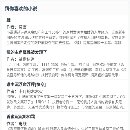
猜你喜欢的小说
蛙
作者：莫言
小说通过讲述从事妇产科工作50多年的乡村女医生姑姑的人生经历，反映新中
国近60年波澜起伏的农村生育史，描述国家为了控制人口剧烈增长、实施计划
生育国策所走过的艰巨而复杂的历史过程。《蛙》是莫言酝酿十余年、笔耕四
载、三易其稿、潜心打造的一部触及国人灵魂最痛处的长篇力作。小说由剧作
我的主角属性被发现了
家蝌蚪写给日本作家杉谷义人的四封长信和一部话剧构成，讲述了姑姑——一
个乡村妇产科医生的人生经历，在用生动感人的细节展示乡土中国六十年波澜
作者：贫僧信道
起伏的生育史的同时，毫不留情地剖析了当代知识分子卑微的灵魂。
【1-114】为前半部，【115-230】为后半部。 前半部：日常欢乐沙雕文（恋
爱日常萌文） 后半部：高燃中二热血漫（主线悬疑推理） 欢迎大家来下本《垃
圾直男和他的毛绒绒》找我玩耍呀~有存稿有固定更新~搞笑轻松温暖故事~ 本
文文案： 事情是这样的。 我是一个普通的大四学生。 临近毕业，我选择了步
谁主沉浮命浮萍[快穿]
入社会，参加工作。 入职之前，我以为我会是个普通的外卖员。 然而入职的第
一天，我就接到了这样一份订单↓ “红烧文鳐鱼＊2 备注:不要饕餮送！不要饕餮
作者：十月的木木火
送！不要饕餮送！ 地址:章莪山B区 联系人:毕方 联系电话:033-XXXXXXXX” 于
“快穿，主配角”这五字当文案一摆就是三十五万字，我想你们也该看腻了，SO
是我就知道，就像其他所有主角一样—— 埋没了这么多年，我的主角属性，终
就改改文案好了() 【简介！】 执行者守则一：无论委托人提出的要求有多无
于还是被发现了。 食用指南: 1.我流文案，第三人称。 2.【21:00】正常更新，
聊、多荒唐， 无条件完美执行！ 执行者守则二：与恶魔的交易，必须付出沉重
日三千，加速完结中；不更会请假。 3.文案主角自述【普通】不可信。 4.平行
的代价， 想救赎？则要先学会牺牲！ 执行者守则三：机会往往只有一次，特殊
香蜜沉沉烬如霜
时空，流水账，有沙雕，不白甜！！！【重点】，烧脑警告。 5.CP懒星人攻应
情况下，为达目的可不择手段！ ---- 曾几何时，她的神君说过：“我信你，因为
龙X表面吐槽役实则隐性大佬【重点】受宋阳乐。 6.v文请看一章买一章，切勿
你是我养大的浮萍，比谁都善良。” 【倒V通知】：本书于2016年4月17日上午
作者：电线
一口气全文订阅。 7.cxrgsyhkb。 ———— 下本《垃圾直男和他的毛绒绒》文
10点自【46章】倒V，感谢天使们长期以来的支持！ (︶) 如今正是下大雨的
《香蜜沉沉烬如霜》是 电线 所著古风言情小说，讲述了锦觅与旭凤三世轮回、