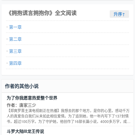
《拥抱谎言拥抱你》全文阅读
升序↑
第一章
第二章
第三章
第四章
作者的其他小说
为了你我愿意热爱整个世界
作者：唐家三少
【郑爽罗晋主演电视剧正在热播】我想去的那个地方，是你的心里。感动千万
人的真爱告白我们从未如此相信爱情。为了追到她，他一年内写下了137封情
书，超过100万字。为了守护她，他创作了16部长篇小说，4000多万字，成就
了网络文学的奇迹。唐家三少真实讲述了他与妻子十六年始终如一的爱情，也
斗罗大陆III龙王传说
在书中完整披露了他从失业青年到明星作家的逆袭之路。磅礴而又深邃的感