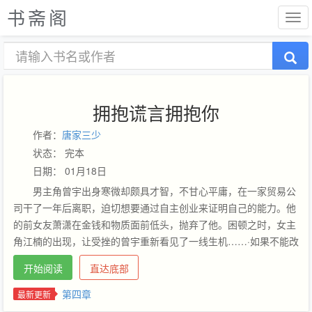
书斋阁
拥抱谎言拥抱你
作者：
唐家三少
状态： 完本
日期： 01月18日
男主角曾宇出身寒微却颇具才智，不甘心平庸，在一家贸易公
司干了一年后离职，迫切想要通过自主创业来证明自己的能力。他
的前女友萧潇在金钱和物质面前低头，抛弃了他。困顿之时，女主
角江楠的出现，让受挫的曾宇重新看见了一线生机……·如果不能改
变这个社会，那就改变自己。同时，要在自己的心里画一条底线。·
开始阅读
直达底部
一生所爱，谁都希望有一个。但是在这纷纷扰扰，混杂了各种欲念
的红尘之中，一生所爱何其难寻也。爱也好，恨也罢，都是经历。
第四章
最新更新
…