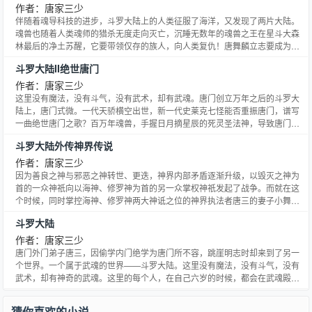
情，流畅而又通俗的文笔，自强不息奋力拼搏的情怀，为读者奉上了一部充满
作者：唐家三少
正能量的感人肺腑的励志爱情故事。
伴随着魂导科技的进步，斗罗大陆上的人类征服了海洋，又发现了两片大陆。
魂兽也随着人类魂师的猎杀无度走向灭亡，沉睡无数年的魂兽之王在星斗大森
林最后的净土苏醒，它要带领仅存的族人，向人类复仇！唐舞麟立志要成为一
名强大的魂师，可当武魂觉醒时，苏醒的，却是……旷世之才，龙王之争，我
斗罗大陆II绝世唐门
们的龙王传说，将由此开始。
作者：唐家三少
这里没有魔法，没有斗气，没有武术，却有武魂。唐门创立万年之后的斗罗大
陆上，唐门式微。一代天骄横空出世，新一代史莱克七怪能否重振唐门，谱写
一曲绝世唐门之歌？百万年魂兽，手握日月摘星辰的死灵圣法神，导致唐门衰
落的全新魂导器体系。一切的神奇都将一一展现。唐门暗器能否重振雄风，唐
斗罗大陆外传神界传说
门能否重现辉煌，一切尽在绝世唐门！
作者：唐家三少
因为善良之神与邪恶之神转世、更迭，神界内部矛盾逐渐升级，以毁灭之神为
首的一众神祇向以海神、修罗神为首的另一众掌权神祇发起了战争。而就在这
个时候，同时掌控海神、修罗神两大神诋之位的神界执法者唐三的妻子小舞却
怀孕了。神界的危机由此升起，唐三预感，除了神界内部矛盾之外，还有巨大
斗罗大陆
危机即将到来，这危机又是什么呢？神界传说，是拙作斗罗大陆II绝世唐门之
后，一部承上启下的神界故事，在这里，大家会看到很多熟悉的身影。同时，
作者：唐家三少
这一部神界传说，也是斗罗大陆III龙王传说的前传。
唐门外门弟子唐三，因偷学内门绝学为唐门所不容，跳崖明志时却来到了另一
个世界。一个属于武魂的世界——斗罗大陆。这里没有魔法，没有斗气，没有
武术，却有神奇的武魂。这里的每个人，在自己六岁的时候，都会在武魂殿中
令武魂觉醒。武魂有动物，有植物，有器物，它们可以辅助人们的日常生活。
而其中一些特别出色的武魂却可以用来修炼，这个职业，是斗罗大陆上最为强
猜你喜欢的小说