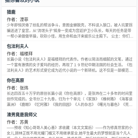
大也是最重要的职业——魂师。当唐门暗器来到斗罗大陆，当唐三武魂觉醒。
他能否在这片武魂的世界重塑唐门辉煌？
猎鹿
作者：湮菲
少年即恒厌倦了纷乱的帮派争斗，意图金蝉脱壳，不料误入狼口，被人坑蒙拐
骗送进了皇宫，从“流氓头子”摇身一变成为宫廷护卫小队长，每天的任务是带
一帮小弟做做早操，砍砍小怪，用生命和血汗来娱乐公主殿下。 公主：你们几
个快去调.教一下那头老虎给我当马骑。 公主：连个食人鬼都杀不动也好意思说
包法利夫人
自己是护卫。 公主：别天真了，一入宫门深似海，一日是我的人，终生都是我
的人。 即恒：话说那个把我推进皇宫的家伙，你当初让我进宫到底干嘛来着？
作者：福楼拜
成盛青：侍寝呀，那还用说吗。 即恒：你这个骗子 =皿= 【新文日更中~】：
长篇小说《包法利夫人》是福楼拜的代表作。作者以简洁而细腻的文笔，通过
穿越《骗子大小姐》小姐努力想吃少主，一对伪兄妹的欢闹故事。 重生《世子
一个富有激情的女子爱玛的经历，再现了１９世纪中期法国的社会生活。《包
妃病娇夺位记》病娇pk病娇的“励志”之路。 ～﹡～﹡～﹡～﹡～﹡～﹡～﹡～
法利夫人》的艺术形式使它成为近代小说的一个新转机。这不仅是一部模范小
﹡～﹡～﹡～﹡～﹡～﹡～﹡～﹡～﹡～﹡～﹡～ 非常感谢 @cf 妹子画的人
说，也是一篇模范散文。其书被翻译成多国文字、多次再版，经典永远是经
你在高原
设，小公主萌萌哒~XD 收藏此文章★～点我收藏我吧～★ * 感谢薄香姑娘做的
典。
封 很意外地契合这个故事的主题，束缚和自由 非常漂亮~~XD本小说网提供湮
作者：张炜
菲著作的猎鹿最新章节，猎鹿全文免费阅读，猎鹿无弹窗清爽阅读体验！
长达四百五十万字的原创长篇小说《你在高原》，是张炜在二十多年的时间里
创作完成的。全书分三十九卷，归为十个单元（《家族》《橡树路》《海客谈
瀛洲》《鹿眼》《忆阿雅》《我的田园》《人的杂志》《曙光与暮色》《荒原
纪事》《无边的游荡》）。它不是一般意义上的系列作品，而是已知中外小说
渣男竟是我师父
史上篇幅最长的一部纯文学著作。其中除了《家族》等两个单元做了重要修改
和重写之外,其余则是第一次正式面世的作品。从语言到故事，从形式到内容，
作者：苏黄
从韵致到意境，《你在高原》的分卷各不相同，创作风格差异之大令人叹为观
——预收《知心哥哥人美心善》求收藏（本文文案后）——作为修真世家的小
止；它们几乎囊括了自十九世纪以来所有的文学试验。这种极为罕见的巨大的
女儿,顾林芷既不用光耀门楣又不用继承家业,她平生最大的梦想就是当个凡人,
创造性和神奇变异，很难想象会发生在同一个作者身上。《你在高原》包罗万