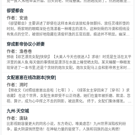
觅一良人,和他举案齐眉、白头到老、终成眷属。然后她找到了。然后她被渣
象、精彩纷呈，是一部足踏大地之书，一部行走之书，一部“时代的伟大记
了。在痴等那凡人几十年无果之后,顾林芷收了变老的术法,平静地收拾了包袱,
卻望都会
录”。各种人物和传奇、各种隐秘的艺术与生命的密码悉数囊括其中。它的辽阔
回家报了一声平安,在家里人担忧的目光中踏上了去修真界第一宗门玄道仙宗的
旷远与缜密精致得到了完美的结合；它的强大的思想的力量和令人尊敬的“疯狂
路,去他的爱情！老娘不稀罕了！修行才是人间正道！时值闭关百年历劫的玄道
作者：安迪
的激情”
仙宗大能净珩仙君关琮出关收徒,传闻中的关琮是仙道万年不遇的修真天才,为人
《卻望都会》主要讲述了即使在这样本来应该放松身体颤抖、放任灵魂折堕的
嘴毒刻薄,但能一针见血直指要害,曾受过他提点之人无一不修为精进,想当他徒
时刻，杨家明的眼睛深处也荡漾着一种难言的清冷。这种刻骨的冷漠和视线没
弟的人比比皆是,这次收徒大典想拜入其门下的人更是不计其数,顾林芷为了坚定
有焦点的空茫，被很好地隐藏在清俊轩逸的五官后面，痕迹并不明显。幽深不
自己问道之心,拒绝了家里给的走后门安排,直接挑上了这最高难度的挑战。然后
见底、黑得殷殷泛出一层幽微蓝光的眼睛，居然还微微带着一丝若有若无的笑
穿成影帝协议小娇妻
成了关琮唯一的徒弟。在人人艳羡的目光中,顾林芷封心锁爱,一心问道,却一直
意。
不能得见师父真颜。直到有一天,她看到了净珩仙君那为数不多的画像之一,然后
作者：渔卷卷
转身奔回住所,一脚踹开平日里那总是故作神秘关着的、师父的洞府大门,给老娘
预收【综艺漂亮女配[快穿]】【大美人今天也很迷人】求收！时觅是生活在太平
滚出来！渣男！嘴毒刻薄死宅大能男主X封心锁爱一心向事业爆娇女主1、修罗
洋里的美人鱼,每天做的事情就是漂浮在水面上睡觉晒太阳。某天睡醒一睁眼发
场有（有其他对女主有箭头的角色）2、追妻有本文将于2月3日入V,不开防盗,
现穿进了一本书里,还是个贪财的炮灰女配。炮灰女配马上会和影帝男主宋时亦
谢谢小天使们的支持,另外给喜欢跳订的小天使指个路（以目前存稿进度为
签订结婚协议,在相处过程中女配不可自拔的爱上男主,自从在作死的道路上一去
准）：1、文案情节在44章2、凡界的一些真相在52~54章3、两人第一次摊牌
女配崽崽在线改剧本[快穿]
不复返。时觅不想死,刚拥有双腿的她学着人类一步一步准备开溜。刚巧宋时亦
在第57~58章4、仙网的问题在59章往后5、全部真相得在中后段揭晓,目前还没
进来,给她递了一份结婚协议,时小姐,这是结婚协议。你和我结婚的这一年里,我
作者：溯时
存稿到那里,存稿完会具体定位到章节——预收《知心哥哥人美心善》——江晚
名下所有的资产你都可以随意消费,包,汽车,别墅,私人飞机,只要是你名下的产物,
【预收文《对照组崽崽出息啦［七零］》、《绿茶女主穿回来了［穿书］》求
念六岁的时候随父母拜访冥夜谷,结识了一位貌美身弱的小姐姐商离,临别时商离
未来离婚都归你。我只有一个要求,配合我在家人面前秀恩爱。时觅想也没想拒
收藏】 在这个世界，女配生来即受不公正待遇，她们在童年被折磨、欺凌、忽
送给她一节灵竹,江晚念靠着它和商离做了十年的笔友。这十年里,江晚念什么都
绝,不……【系统激活,恭喜宿主绑定秀恩爱系统】【宿主想要一直维持人形,需
视、算计，成为心中挥之不去的阴影，被迫黑化。 终于，女配们集体爆发。 世
和商离说,包括她和隔壁门派少主宋应淮从相看两厌到情投意合。可就在两家有
要做任务,和男主亲吻十秒,拥抱二十秒,拉拉小手三十秒】【警告,当任务倒计时
界大乱，精灵界长老只好挑选出心理素质过硬的小精灵白米米穿回她们的童
结亲之意时,宋应淮救回来一位孱弱的姑娘,对定亲之事一推再推,这一推,就推到
九州·天空城
为零时,宿主会永远变成一条美人鱼,回不去家,任务完成将获得双腿】时觅握拳,
年，代替她们承受童年阴影。 年仅四岁半的小精灵白米米咬着魔法棒，拍着小
了两人升入仙宫宫学。入学当天,江晚念和那姑娘落入寒灵潭中,看着宋应淮奋力
不惜一切也都会做到。下一本【综艺漂亮女配[快穿]】求收藏！云莜莜熬夜学习
胸脯，奶声奶气地表示：“米米会争气的！” “咻”一声，精灵崽崽被快穿局丢到
作者：唐缺
游向那即将沉入水底的娇弱身影,被寒灵束住手脚和脖颈的江晚念连救命都喊不
猝死,被一个名叫女配逆袭的系统绑定,进入各个世界完成原主心愿,替她们过好
人间，开启艰难模式。 世界一：【炮灰原配的苦情女儿】 世界二：【豪门被嫌
比影视剧容量更大的同名小说，东方奇幻，唯美虐恋！九州世界深陷权利纷
出。就在她接受走向死亡的命运之际,一双有力的手环住她的腰往上浮,阳光穿过
一生,任务完成可以获得重生的机会。姐弟综艺【被全网黑顶流的素人呆瓜姐姐
弃的聋哑真千金】 世界三：【贫民窟里的摇钱树】 世界四：【绿茶妈妈的便宜
争，最大阴谋悄然登场！在神秘力量的驱使下，人族和羽族的战火再燃！
波光粼粼的水面,她看到了那人带着明显喉结的脖颈上挂着的、和她手中一模一
后来,所有男嘉宾都爱她,争抢叫她姐姐。】带娃综艺【被熊孩子折腾,被网友吐
女儿】 世界五：【年代文里被迫照顾残疾哥哥的养女】 *** 预收文《对照组崽