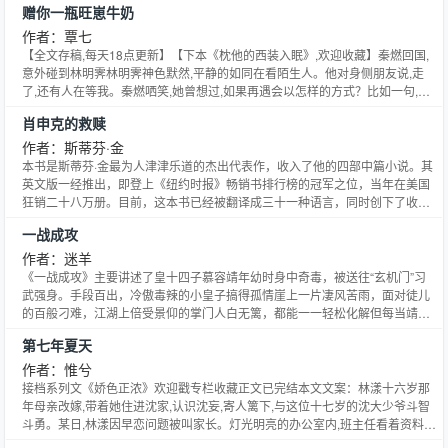
赠你一瓶旺崽牛奶
空，空即是色。” —————— 重活一生，楚栖步步为营一心复仇，却在一次
晕厥之后遇到了她人生中最大的变数，一枚话唠的和尚_(:зゝ∠)_ 本文将于5月
作者：覃七
17号入v，文章不长，还望有余粮的地主们投喂【鞠躬感谢】 乖张毒舌腹黑王
【全文存稿,每天18点更新】【下本《枕他的西装入眠》,欢迎收藏】秦燃回国,
爷vs小话唠傻白甜和尚 没错，是养成文，依旧甜宠，1V1 sc 没商量 1、文中所
意外碰到林明霁林明霁神色默然,平静的如同在看陌生人。他对身侧朋友说,走
有的阴谋阳谋均来自作者的蠢大脑，别较真 2、不值得考据，别因为这个气着
了,还有人在等我。秦燃哂笑,她曾想过,如果再遇会以怎样的方式？比如一句,好
你们自己 基友暖萌女尊▼w▼ 基友暖萌文▼w▼本小说网提供卟许胡来著作的
久不见？你还好吗？可现实,从不是她想不想见,该不该见。而是对方,至始至终
肖申克的救赎
女尊之小和尚最新章节，女尊之小和尚全文免费阅读，女尊之小和尚无弹窗清
就没在意过她。事隔经年,就连幻想,都显得自作多情。/上学时林明霁是学神,从
爽阅读体验！
了商同样风生水起明明长着一张桃花泛滥的脸,却开不出一朵桃花,真是稀奇只有
作者：斯蒂芬·金
好友徐晋知道,曾有一朵对他始乱终弃的桃花秦燃一回国,林明霁果然再次沦陷。
本书是斯蒂芬·金最为人津津乐道的杰出代表作，收入了他的四部中篇小说。其
徐晋,你都惦记人三四年了,还没弄到手。而我呢,娃都两岁了,你不嫌累啊。林明
英文版一经推出，即登上《纽约时报》畅销书排行榜的冠军之位，当年在美国
霁轻飘飘扫他一眼,没说话。徐晋,……你有话直说。林明霁,两岁很了不起吗？
狂销二十八万册。目前，这本书已经被翻译成三十一种语言，同时创下了收录
我的已经三周岁了。徐晋嗤笑一声,你就编吧。后来,徐晋,……脸疼,巨特么疼归
的四篇小说中有三篇被改编成轰动一时的电影的记录。其中最负盛名的便是曾
一战成攻
国大杀四方黑天鹅珠宝师X偷偷当忠犬金融霸总完结文见专栏,专栏求个收藏,笔
获奥斯卡奖七项提名、被称为电影史上最完美影片的《肖申克的救赎》（又译
芯~———————下本《枕他的西装入眠》作者专栏可收藏未婚夫戚程意外
《刺激一九九五》）。这部小说展现了斯蒂芬·金于擅长的惊悚题材之外的过人
作者：迷羊
去世,只留给苏溪两样东西：一套房还在上大学的戚妄/我们谈谈吧。这是那天早
功力。书中的另两篇小说《纳粹高徒》与《尸体》拍成电影后也赢得了极佳的
《一战成攻》主要讲述了皇十四子慕容靖年幼时身中奇毒，被送往“玄机门”习
上,苏溪醒来对戚妄说的第一句话。无论往后多少年,我无名指的戒指都不会摘。
口碑。其中《尸体》还被视为斯蒂芬·金最具自传色彩的作品。
武强身。手段百出，冷傲毒辣的小皇子搞得孤情崖上一片凄风苦雨，面对徒儿
就算这样你也接受吗？戚妄沉默片刻,嗓音低沉平缓,是！好,那我们结婚吧。/学
的百般刁难，江湖上倍受景仰的掌门人白无篱，都能一一轻松化解但每当靖儿
霸兼校草的戚妄,刚进大学便引起轰动。同学直播游戏,他意外入镜,至此被迫成
毒发时，却是白无篱最无法招架的时候如月光般温柔的眼神，如蜜糖般甜美的
为长期特邀嘉宾。名气大的,连主持圈都听闻了。主持人同事看到神颜出现,激动
第七年夏天
言语徒儿火热的拥抱让师徒之情骤然变调！师父，你还能往哪里逃？你的身和
喊,啊啊啊快看,好帅的男大生。苏溪无奈抬头,这一看便愣住了。同事还在哇塞,
心，才是本王今生唯一的解药。
作者：惟兮
现在男大都这么文艺？ID好苏啊【你是我的溪望】同事嚎半天,见苏溪没反应,不
接档系列文《娇色正浓》欢迎戳专栏收藏正文已完结本文文案：林漾十六岁那
觉得苏吗？苏溪,应该……是打错字吧。后来某夜,打盹中的苏溪,感觉唇被亲
年母亲改嫁,带着她住进沈家,认识沈妄,寄人篱下,与这位十七岁的沈大少爷斗智
了。害怕被她发现般,吻轻且柔,一下一下。>原来,不是打错字
斗勇。某日,林漾因早恋问题被叫家长。灯光明亮的办公室内,班主任看着资料档
上登记关系那一栏,语气惊讶：你俩是兄妹？沈妄瞳眸漆黑,深深看她一眼,嘲弄