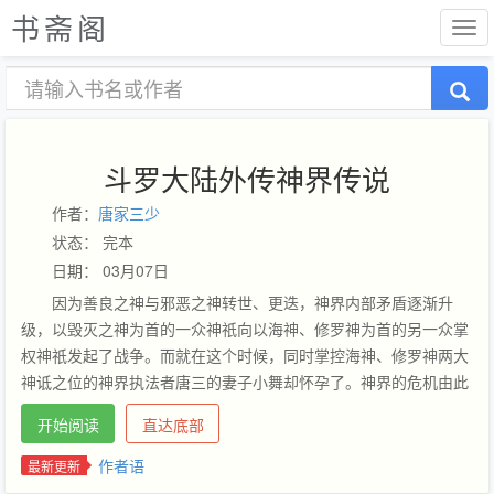
书斋阁
斗罗大陆外传神界传说
作者：
唐家三少
状态： 完本
日期： 03月07日
因为善良之神与邪恶之神转世、更迭，神界内部矛盾逐渐升
级，以毁灭之神为首的一众神祇向以海神、修罗神为首的另一众掌
权神祇发起了战争。而就在这个时候，同时掌控海神、修罗神两大
神诋之位的神界执法者唐三的妻子小舞却怀孕了。神界的危机由此
升起，唐三预感，除了神界内部矛盾之外，还有巨大危机即将到
开始阅读
直达底部
来，这危机又是什么呢？神界传说，是拙作斗罗大陆II绝世唐门之
后，一部承上启下的神界故事，在这里，大家会看到很多熟悉的身
作者语
最新更新
影。同时，这一部神界传说，也是斗罗大陆III龙王传说的前传。…