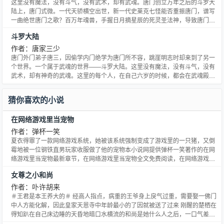
这里没有魔法，没有斗气，没有武术，却有武魂。唐门创立万年之后的斗罗大
陆上，唐门式微。一代天骄横空出世，新一代史莱克七怪能否重振唐门，谱写
一曲绝世唐门之歌？百万年魂兽，手握日月摘星辰的死灵圣法神，导致唐门衰
落的全新魂导器体系。一切的神奇都将一一展现。唐门暗器能否重振雄风，唐
斗罗大陆
门能否重现辉煌，一切尽在绝世唐门！
作者：唐家三少
唐门外门弟子唐三，因偷学内门绝学为唐门所不容，跳崖明志时却来到了另一
个世界。一个属于武魂的世界——斗罗大陆。这里没有魔法，没有斗气，没有
武术，却有神奇的武魂。这里的每个人，在自己六岁的时候，都会在武魂殿中
令武魂觉醒。武魂有动物，有植物，有器物，它们可以辅助人们的日常生活。
而其中一些特别出色的武魂却可以用来修炼，这个职业，是斗罗大陆上最为强
猜你喜欢的小说
大也是最重要的职业——魂师。当唐门暗器来到斗罗大陆，当唐三武魂觉醒。
他能否在这片武魂的世界重塑唐门辉煌？
在网络游戏里当宠物
作者：弹杯一笑
夏衣得罪了一款网络游戏系统，她被该系统强制变成了游戏里的一只猪，又倒
霉地被一位钢铁直男玩家收服做了他的宠物本小说网提供弹杯一笑著作的在网
络游戏里当宠物最新章节，在网络游戏里当宠物全文免费阅读，在网络游戏里
当宠物无弹窗清爽阅读体验！
女尊之小和尚
作者：卟许胡来
＃王君是本王养大的＃ 经高人指点，病重的王爷身上戾气过重，需要娶一佛门
中人方能化解，因此皇家天恩寺中年龄最小的了因就被送了过来 刚醒的楚栖在
得知趴在自己床边睡的天昏地暗口水横流的和尚是她什么人之后，一口气差点
没提上来再憋晕过去 偏偏他还一脸紧张的对着她念佛珠，“王、王爷，色.即.是.