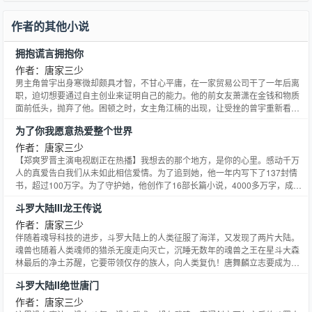
作者的其他小说
拥抱谎言拥抱你
作者：唐家三少
男主角曾宇出身寒微却颇具才智，不甘心平庸，在一家贸易公司干了一年后离
职，迫切想要通过自主创业来证明自己的能力。他的前女友萧潇在金钱和物质
面前低头，抛弃了他。困顿之时，女主角江楠的出现，让受挫的曾宇重新看见
了一线生机……·如果不能改变这个社会，那就改变自己。同时，要在自己的心
为了你我愿意热爱整个世界
里画一条底线。·一生所爱，谁都希望有一个。但是在这纷纷扰扰，混杂了各种
欲念的红尘之中，一生所爱何其难寻也。爱也好，恨也罢，都是经历。
作者：唐家三少
【郑爽罗晋主演电视剧正在热播】我想去的那个地方，是你的心里。感动千万
人的真爱告白我们从未如此相信爱情。为了追到她，他一年内写下了137封情
书，超过100万字。为了守护她，他创作了16部长篇小说，4000多万字，成就
了网络文学的奇迹。唐家三少真实讲述了他与妻子十六年始终如一的爱情，也
斗罗大陆III龙王传说
在书中完整披露了他从失业青年到明星作家的逆袭之路。磅礴而又深邃的感
情，流畅而又通俗的文笔，自强不息奋力拼搏的情怀，为读者奉上了一部充满
作者：唐家三少
正能量的感人肺腑的励志爱情故事。
伴随着魂导科技的进步，斗罗大陆上的人类征服了海洋，又发现了两片大陆。
魂兽也随着人类魂师的猎杀无度走向灭亡，沉睡无数年的魂兽之王在星斗大森
林最后的净土苏醒，它要带领仅存的族人，向人类复仇！唐舞麟立志要成为一
名强大的魂师，可当武魂觉醒时，苏醒的，却是……旷世之才，龙王之争，我
斗罗大陆II绝世唐门
们的龙王传说，将由此开始。
作者：唐家三少