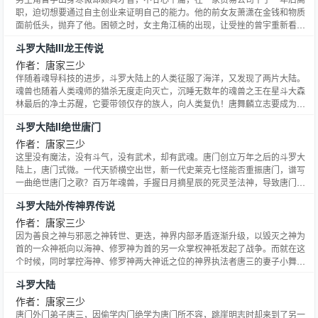
职，迫切想要通过自主创业来证明自己的能力。他的前女友萧潇在金钱和物质
面前低头，抛弃了他。困顿之时，女主角江楠的出现，让受挫的曾宇重新看见
了一线生机……·如果不能改变这个社会，那就改变自己。同时，要在自己的心
斗罗大陆III龙王传说
里画一条底线。·一生所爱，谁都希望有一个。但是在这纷纷扰扰，混杂了各种
欲念的红尘之中，一生所爱何其难寻也。爱也好，恨也罢，都是经历。
作者：唐家三少
伴随着魂导科技的进步，斗罗大陆上的人类征服了海洋，又发现了两片大陆。
魂兽也随着人类魂师的猎杀无度走向灭亡，沉睡无数年的魂兽之王在星斗大森
林最后的净土苏醒，它要带领仅存的族人，向人类复仇！唐舞麟立志要成为一
名强大的魂师，可当武魂觉醒时，苏醒的，却是……旷世之才，龙王之争，我
斗罗大陆II绝世唐门
们的龙王传说，将由此开始。
作者：唐家三少
这里没有魔法，没有斗气，没有武术，却有武魂。唐门创立万年之后的斗罗大
陆上，唐门式微。一代天骄横空出世，新一代史莱克七怪能否重振唐门，谱写
一曲绝世唐门之歌？百万年魂兽，手握日月摘星辰的死灵圣法神，导致唐门衰
落的全新魂导器体系。一切的神奇都将一一展现。唐门暗器能否重振雄风，唐
斗罗大陆外传神界传说
门能否重现辉煌，一切尽在绝世唐门！
作者：唐家三少
因为善良之神与邪恶之神转世、更迭，神界内部矛盾逐渐升级，以毁灭之神为
首的一众神祇向以海神、修罗神为首的另一众掌权神祇发起了战争。而就在这
个时候，同时掌控海神、修罗神两大神诋之位的神界执法者唐三的妻子小舞却
怀孕了。神界的危机由此升起，唐三预感，除了神界内部矛盾之外，还有巨大
斗罗大陆
危机即将到来，这危机又是什么呢？神界传说，是拙作斗罗大陆II绝世唐门之
后，一部承上启下的神界故事，在这里，大家会看到很多熟悉的身影。同时，
作者：唐家三少
这一部神界传说，也是斗罗大陆III龙王传说的前传。
唐门外门弟子唐三，因偷学内门绝学为唐门所不容，跳崖明志时却来到了另一