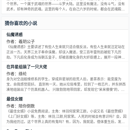
个世界。一个属于武魂的世界——斗罗大陆。这里没有魔法，没有斗气，没有
武术，却有神奇的武魂。这里的每个人，在自己六岁的时候，都会在武魂殿中
令武魂觉醒。武魂有动物，有植物，有器物，它们可以辅助人们的日常生活。
而其中一些特别出色的武魂却可以用来修炼，这个职业，是斗罗大陆上最为强
猜你喜欢的小说
大也是最重要的职业——魂师。当唐门暗器来到斗罗大陆，当唐三武魂觉醒。
他能否在这片武魂的世界重塑唐门辉煌？
仙魔诱惑
作者：羲玥公子
《仙魔诱惑》主要讲述了有些人生来就只适合做反派，有些人生来就注定站在
正派一方。天界三太子奉命诛魔，却误入魔道，受三百年雷刑后被贬下凡历
劫。下凡后化身成为当朝五皇子，却被恶魔化身的大奸臣缠上，展开一段神仙
与恶魔的爱恋。为你讲诉一个恶魔压倒神仙的故事，腹黑恶魔攻，文尔雅神仙
在异星组装了一只大佬
受。
作者：绦纶
身为对空战舰维修系的学生，穿成异星球的拾荒人后，姜茶表示：能变废为
宝，自我感觉挺好。 直到有一天，她从垃圾堆里，捡到了一枚芯片，并东拼西
凑地组装出了个仿真机器人。 兴致勃勃地带回家，却发现它“呆呆傻傻”的，连
话都不会说，于是姜茶可劲儿地支使它。 后来，她才发现，她组装出来的，居
最佳女婿
然是某个破坏力超强，已经陨落上亿年的大佬。 ——“我的家乡是颗水蓝色的
星球，那里有我喜欢的少年，他的名字叫崇渊。” ——“姜茶，银河系已经陨
作者：陪你倒数
落，崇渊上将也是。” ——“我知道啊，可我还是喜欢。” ** 同舰队一起灰飞烟
《最佳女婿》小说免费阅读，主角：林羽何家荣江颜，小说又名《最佳赘婿》
灭时，崇渊曾在心底默念—— 如果有再次醒来的一天，他会捏断每个星际联盟
《上门好女婿》等，主角：林羽,江颜,何家荣。人死的时候会有意识吗？会，因
人的脖子。 结果再睁眼时，他发现自己变成了一只劣质机器人。 组装他的，是
为我经历过。这个世界上真的有鬼吗？有，因为，我就是。借体重生后，发现
个星际联盟的小姑娘。 他僵硬着生锈的机械爪子，卡顿着凑过去，还没靠近她
他有一个美到窒息的老婆，睡，还是不睡？