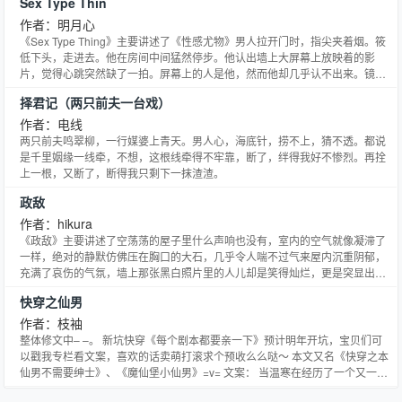
Sex Type Thin
的脖子，就被强电流掼翻在地。 生锈的大脑里反复回荡着一句话：“警告！警
告！你正在试图做出攻击主人的行为，请立刻停止，否则原地报废。” 小姑娘
作者：明月心
笑眯眯地托腮看着他：“你开机啦？要不，叫我一声主人听听？” 最后一位上将
《Sex Type Thing》主要讲述了《性感尤物》男人拉开门时，指尖夹着烟。筱
机械小天才 ** 新文《左手大反派，右手火葬场》推一波呀 简介： 当红影后甄
低下头，走进去。他在房间中间猛然停步。他认出墙上大屏幕上放映着的影
一宁，没想到自己会在拍广告的路上出车祸，横死助理手下。 临死前，有个冷
片，觉得心跳突然缺了一拍。屏幕上的人是他，然而他却几乎认不出来。镜头
漠的声音颅内响起：“欢迎使用‘恶毒女配改造’系统，只要不崩人设一心向善，
对准的是他的表情，放大到墙上，涂着反光材质的屏幕上，反射着妖艳柔媚直
帮助书中主角走完剧情线，你就有机会抽卡，前往下一个世界。” 行吧，不就
择君记（两只前夫一台戏）
到刻骨。
是演个幡然醒悟的人设嘛，甄一宁想着这能有多难，结果一睁眼，却发现自己
作者：电线
被架在火上即将熟透，方便作为食物送给恶龙，来交换被抓走的王子。 据说这
两只前夫鸣翠柳，一行媒婆上青天。男人心，海底针，捞不上，猜不透。都说
还是本故事情节最友好的童话书。 原女主泪眼婆娑地望着她：“对不起，王子
是千里姻缘一线牵，不想，这根线牵得不牢靠，断了，绊得我好不惨烈。再拴
是因为救我才被抓走的，但我不能死，因为你知道，我们都订婚了，他会伤心
上一根，又断了，断得我只剩下一抹渣渣。
的。” “阿宁你不一样，你是孤儿，没有人牵挂，你牺牲了后，我会恳求王室为
你颁发勇士勋章的。” 说着，她颤抖着添了最后一把火。 甄一宁：？？拳头硬
政敌
了。 做什么幡然醒悟小白花，她要干翻全场火葬场。 后来甄一宁成功拐了大反
作者：hikura
派，一边懒洋洋地给大反派顺毛，一边看主角们哭着跪着求她原谅，系统气急
《政敌》主要讲述了空荡荡的屋子里什么声响也没有，室内的空气就像凝滞了
败坏：“你这样违规！” “我崩人设了吗？” “没有。” “我走剧情线了吗？” “走了。”
一样，绝对的静默仿佛压在胸口的大石，几乎令人喘不过气来屋内沉重阴郁，
“我帮主角了吗？” “废话你都站在食物链顶端了，谁都得求着你帮忙。” 那不就
充满了哀伤的气氛，墙上那张黑白照片里的人儿却是笑得灿烂，更是突显出此
得了，ok拜拜，下一个世界更乖。 西幻背景—恶龙小孤女； 星际背景—邪神
情此景极端的不协调，过大的反差逼迫人加速崩溃。
假千金； 原始孤岛—海怪神明少女； 深宫传说—住井底的千年恶鬼曾经是人的
快穿之仙男
樱桃妖； 男主不切片，不精分，致力于在每个世界当大反派。本小说网提供绦
作者：枝袖
纶著作的在异星组装了一只大佬最新章节，在异星组装了一只大佬全文免费阅
整体修文中– –。 新坑快穿《每个剧本都要亲一下》预计明年开坑，宝贝们可
读，在异星组装了一只大佬无弹窗清爽阅读体验！
以戳我专栏看文案，喜欢的话卖萌打滚求个预收么么哒～ 本文又名《快穿之本
仙男不需要绅士》、《魔仙堡小仙男》=v= 文案： 当温寒在经历了一个又一个
丧心病狂的世界后，那天，他站在天台上沧桑的眺望远方。 【你以为你接受的