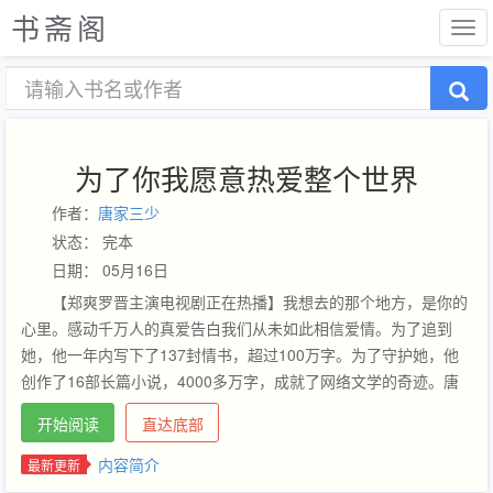
书斋阁
为了你我愿意热爱整个世界
作者：
唐家三少
状态： 完本
日期： 05月16日
【郑爽罗晋主演电视剧正在热播】我想去的那个地方，是你的
心里。感动千万人的真爱告白我们从未如此相信爱情。为了追到
她，他一年内写下了137封情书，超过100万字。为了守护她，他
创作了16部长篇小说，4000多万字，成就了网络文学的奇迹。唐
家三少真实讲述了他与妻子十六年始终如一的爱情，也在书中完整
开始阅读
直达底部
披露了他从失业青年到明星作家的逆袭之路。磅礴而又深邃的感
情，流畅而又通俗的文笔，自强不息奋力拼搏的情怀，为读者奉上
内容简介
最新更新
了一部充满正能量的感人肺腑的励志爱情故事。…